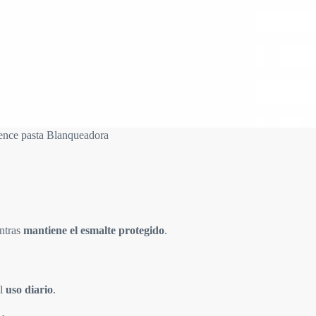
ence pasta Blanqueadora
entras
mantiene el esmalte protegido
.
el
uso diario
.