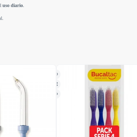
el
uso diario
.
l.