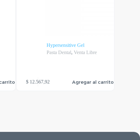
Hypersensitive Gel
BUCAL T
Pasta Dental
,
Venta Libre
carrito
Agregar al carrito
$
12.567,92
$
5.76