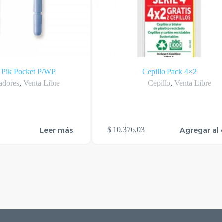
s Pik Pocket P/WP
Cepillo Pack 4×2
gadores
,
Venta Libre
Cepillo
,
Venta Libre
Leer más
Agregar al 
$
10.376,03