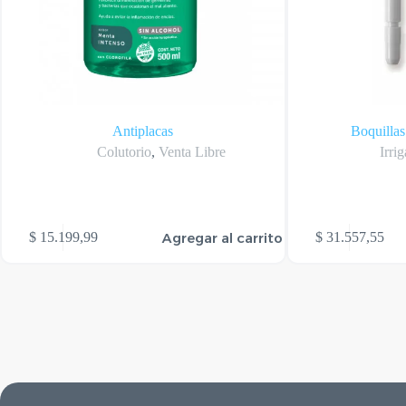
Antiplacas
Boquilla
Colutorio
,
Venta Libre
Irri
Agregar al carrito
$
15.199,99
$
31.557,55