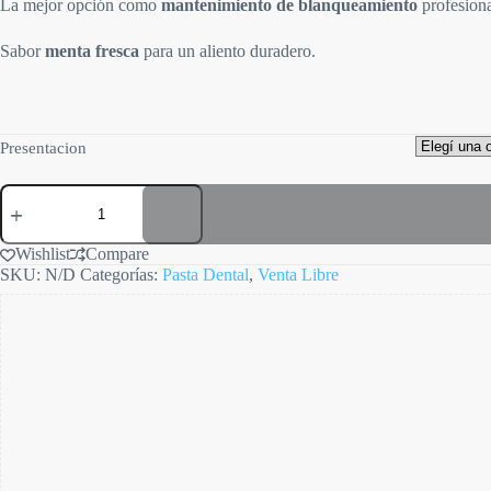
La mejor opción como
mantenimiento de blanqueamiento
profesiona
Sabor
menta fresca
para un aliento duradero.
Presentacion
Opalescence
pasta
Blanqueadora
cantidad
Wishlist
Compare
SKU:
N/D
Categorías:
Pasta Dental
,
Venta Libre