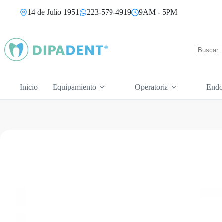
Saltar
14 de Julio 1951
223-579-4919
9AM - 5PM
al
contenido
Sin
resultad
Inicio
Equipamiento
Operatoria
Endo