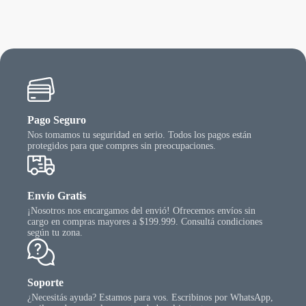
ciones
ueden
egir
n
gina
l
oducto
Pago Seguro
Nos tomamos tu seguridad en serio. Todos los pagos están
protegidos para que compres sin preocupaciones.
Envío Gratis
¡Nosotros nos encargamos del envió! Ofrecemos envíos sin
cargo en compras mayores a $199.999. Consultá condiciones
según tu zona.
Soporte
¿Necesitás ayuda? Estamos para vos. Escribinos por WhatsApp,