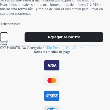
Su refrescante sabor a menta libera una explosión de frescura.
Estos hilos dentales son los más innovadores de la línea GUM® si
buscas una forma fácil y rápida de usar el hilo dental para llevar en
cualquier momento.
3 disponibles
Flosser
Agregar al carrito
Dual
Technique
cantidad
SKU:
00076134
Categorías:
Hilo Dental
,
Venta Libre
Todos los medios de pago