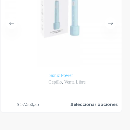
Sonic Power
Cepillo
,
Venta Libre
te
Seleccionar opciones
$
57.550,35
oducto
ene
rias
riantes.
as