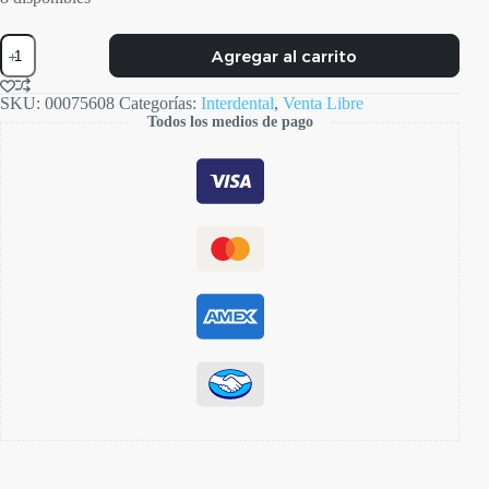
Soft
Agregar al carrito
Pick
Medium
cantidad
SKU:
00075608
Categorías:
Interdental
,
Venta Libre
Todos los medios de pago