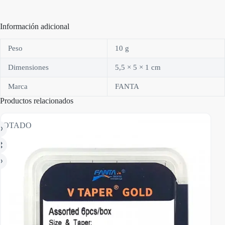
Información adicional
Peso
10 g
Dimensiones
5,5 × 5 × 1 cm
Marca
FANTA
Productos relacionados
GOTADO