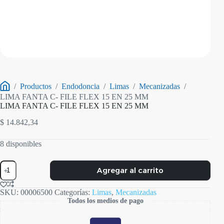
/
Productos
/
Endodoncia
/
Limas
/
Mecanizadas
/
Inicio
LIMA FANTA C- FILE FLEX 15 EN 25 MM
LIMA FANTA C- FILE FLEX 15 EN 25 MM
$
14.842,34
8 disponibles
LIMA
Agregar al carrito
FANTA
C-
FILE
SKU:
00006500
Categorías:
Limas
,
Mecanizadas
FLEX
Todos los medios de pago
15
EN
25