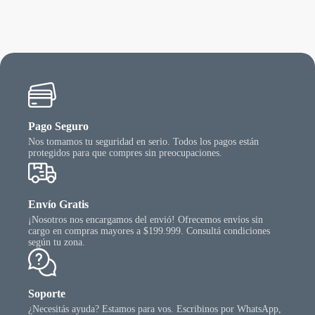
ciones
ueden
egir
n
gina
l
oducto
Pago Seguro
Nos tomamos tu seguridad en serio. Todos los pagos están
protegidos para que compres sin preocupaciones.
Envío Gratis
¡Nosotros nos encargamos del envió! Ofrecemos envíos sin
cargo en compras mayores a $199.999. Consultá condiciones
según tu zona.
Soporte
¿Necesitás ayuda? Estamos para vos. Escribinos por WhatsApp,