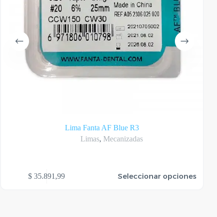
Lima Fanta AF Blue R3
Limas
,
Mecanizadas
te
Seleccionar opciones
$
35.891,99
oducto
ene
rias
riantes.
as