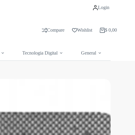
Login
Compare
Wishlist
$
0,00
Carrito
de
compras
Tecnologia Digital
General