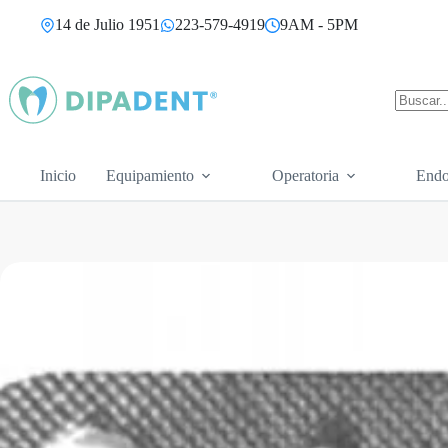
Saltar
14 de Julio 1951
223-579-4919
9AM - 5PM
al
contenido
Sin
resultad
Inicio
Equipamiento
Operatoria
Endo