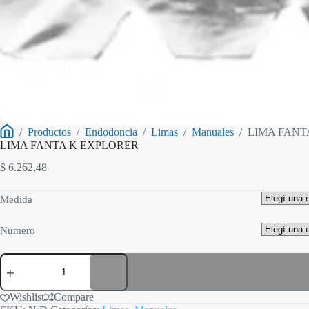
/
Productos
/
Endodoncia
/
Limas
/
Manuales
/
LIMA FANT
Inicio
LIMA FANTA K EXPLORER
$
6.262,48
Medida
Numero
LIMA
FANTA
K
EXPLORER
Wishlist
Compare
cantidad