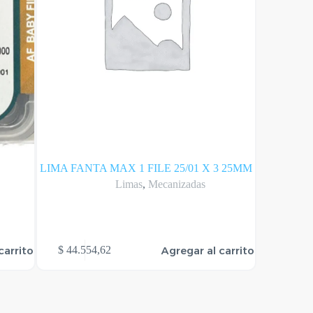
LIMA FANTA MAX 1 FILE 25/01 X 3 25MM
LIMA FA
Limas
,
Mecanizadas
carrito
Agregar al carrito
$
44.554,62
$
33.38