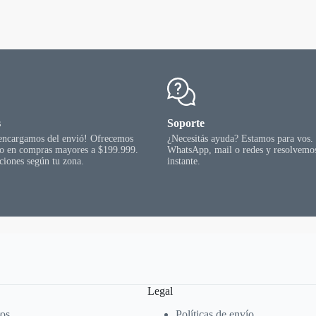
s
Soporte
 encargamos del envió! Ofrecemos
¿Necesitás ayuda? Estamos para vos.
go en compras mayores a $199.999.
WhatsApp, mail o redes y resolvemos
ciones según tu zona.
instante.
Legal
ros
Políticas de envío