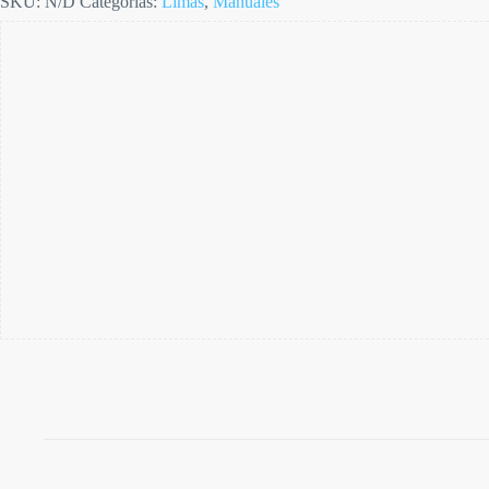
SKU:
N/D
Categorías:
Limas
,
Manuales