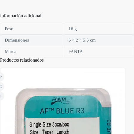
Información adicional
Peso
16 g
Dimensiones
5 × 2 × 5,5 cm
Marca
FANTA
Productos relacionados
AGO