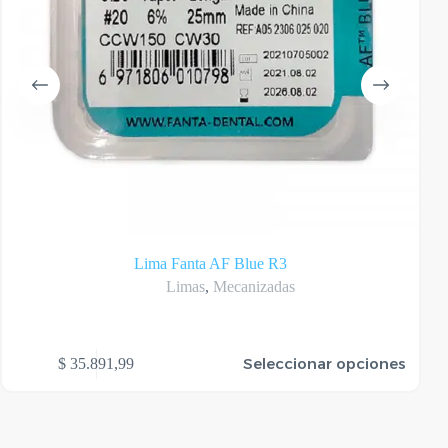
Lima Fanta AF Blue R3
Limas
,
Mecanizadas
te
Seleccionar opciones
$
35.891,99
oducto
ene
rias
riantes.
as