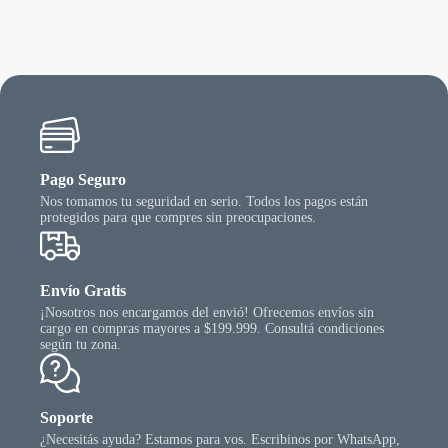
ciones
ueden
egir
n
gina
l
oducto
Pago Seguro
Nos tomamos tu seguridad en serio. Todos los pagos están
protegidos para que compres sin preocupaciones.
Envío Gratis
¡Nosotros nos encargamos del envió! Ofrecemos envíos sin
cargo en compras mayores a $199.999. Consultá condiciones
según tu zona.
Soporte
¿Necesitás ayuda? Estamos para vos. Escribinos por WhatsApp,