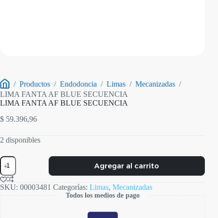
/
Productos
/
Endodoncia
/
Limas
/
Mecanizadas
/
Inicio
LIMA FANTA AF BLUE SECUENCIA
LIMA FANTA AF BLUE SECUENCIA
$
59.396,96
2 disponibles
LIMA
Agregar al carrito
FANTA
AF
BLUE
SKU:
00003481
Categorías:
Limas
,
Mecanizadas
SECUENCIA
Todos los medios de pago
cantidad