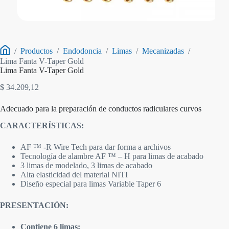
/
Productos
/
Endodoncia
/
Limas
/
Mecanizadas
/
Inicio
Lima Fanta V-Taper Gold
Lima Fanta V-Taper Gold
$
34.209,12
Adecuado para la preparación de conductos radiculares curvos
CARACTERÍSTICAS:
AF ™ -R Wire Tech para dar forma a archivos
Tecnología de alambre AF ™ – H para limas de acabado
3 limas de modelado, 3 limas de acabado
Alta elasticidad del material NITI
Diseño especial para limas Variable Taper 6
PRESENTACIÓN:
Contiene 6 limas: