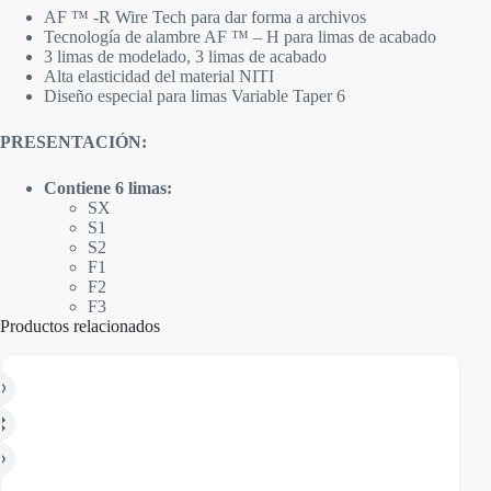
AF ™ -R Wire Tech para dar forma a archivos
Tecnología de alambre AF ™ – H para limas de acabado
3 limas de modelado, 3 limas de acabado
Alta elasticidad del material NITI
Diseño especial para limas Variable Taper 6
PRESENTACIÓN:
Contiene 6 limas:
SX
S1
S2
F1
F2
F3
Productos relacionados
AGO