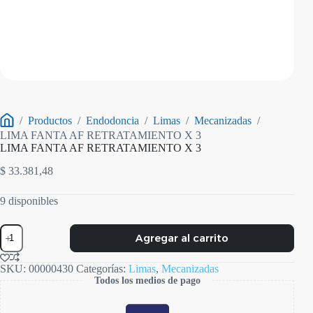
/
Productos
/
Endodoncia
/
Limas
/
Mecanizadas
/
Inicio
LIMA FANTA AF RETRATAMIENTO X 3
LIMA FANTA AF RETRATAMIENTO X 3
$
33.381,48
9 disponibles
LIMA
Agregar al carrito
FANTA
AF
RETRATAMIENTO
SKU:
00000430
Categorías:
Limas
,
Mecanizadas
X
Todos los medios de pago
3
cantidad