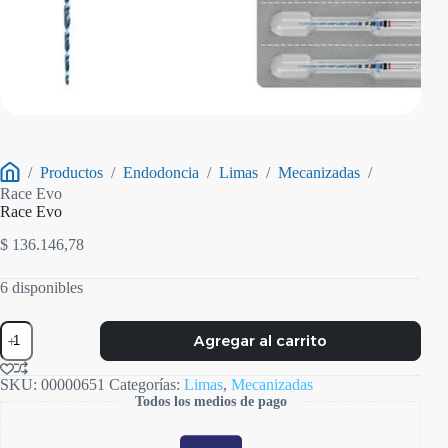
/
Productos
/
Endodoncia
/
Limas
/
Mecanizadas
/
Inicio
Race Evo
Race Evo
$
136.146,78
6 disponibles
Race
Agregar al carrito
Evo
cantidad
SKU:
00000651
Categorías:
Limas
,
Mecanizadas
Todos los medios de pago