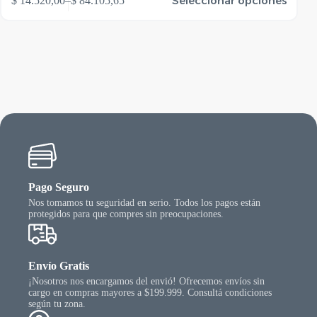
Seleccionar opciones
$
14.520,00
–
$
84.105,65
$
oducto
produ
Rango
ene
tiene
de
rias
varias
precios:
riantes.
varian
desde
as
Las
$ 14.520,00
ciones
opcio
hasta
se
$ 84.105,65
ueden
puede
egir
elegir
n
en
la
gina
págin
l
del
oducto
produ
Pago Seguro
Nos tomamos tu seguridad en serio. Todos los pagos están
protegidos para que compres sin preocupaciones.
Envío Gratis
¡Nosotros nos encargamos del envió! Ofrecemos envíos sin
cargo en compras mayores a $199.999. Consultá condiciones
según tu zona.