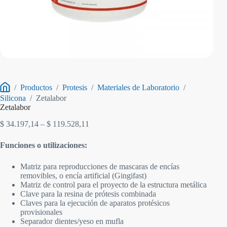
/
Productos
/
Protesis
/
Materiales de Laboratorio
/
Inicio
Silicona
/
Zetalabor
Zetalabor
Rango
$
34.197,14
–
$
119.528,11
de
precios:
Funciones o utilizaciones:
desde
$ 34.197,14
Matriz para reproducciones de mascaras de encías
hasta
removibles, o encía artificial (Gingifast)
$ 119.528,11
Matriz de control para el proyecto de la estructura metálica
Clave para la resina de prótesis combinada
Claves para la ejecución de aparatos protésicos
provisionales
Separador dientes/yeso en mufla