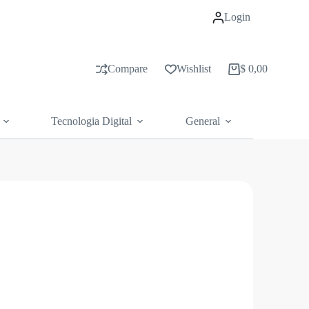
Login
Compare
Wishlist
$
0,00
Carrito
de
compras
Tecnologia Digital
General