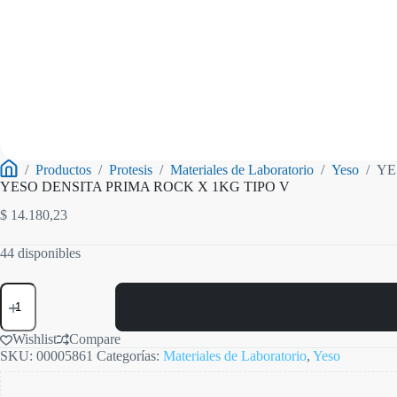
/
Productos
/
Protesis
/
Materiales de Laboratorio
/
Yeso
/
YE
Inicio
YESO DENSITA PRIMA ROCK X 1KG TIPO V
$
14.180,23
44 disponibles
YESO
DENSITA
PRIMA
ROCK
Wishlist
Compare
X
SKU:
00005861
Categorías:
Materiales de Laboratorio
,
Yeso
1KG
TIPO
V