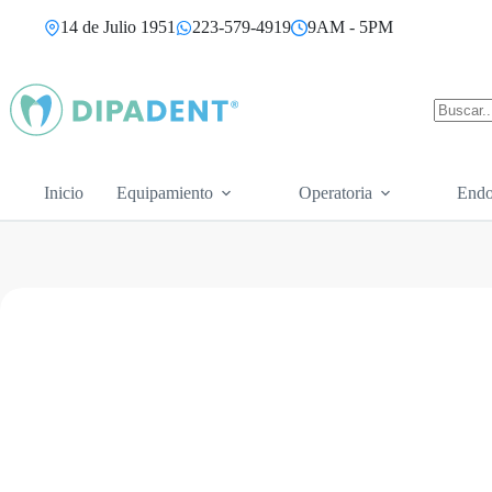
Saltar
14 de Julio 1951
223-579-4919
9AM - 5PM
al
contenido
Sin
resultad
Inicio
Equipamiento
Operatoria
Endo