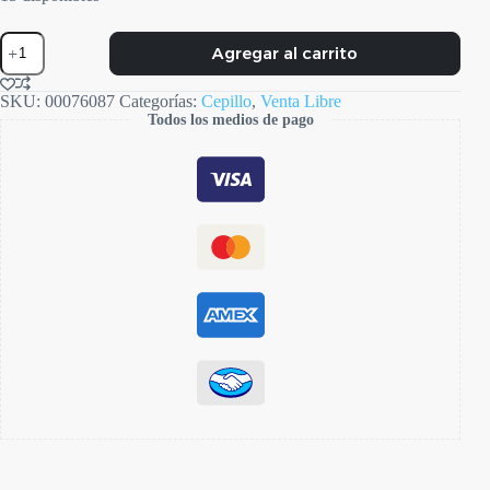
Cepillo
Agregar al carrito
Dental
Kids
Mafalda
SKU:
00076087
Categorías:
Cepillo
,
Venta Libre
cantidad
Todos los medios de pago