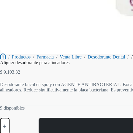
/
Productos
/
Farmacia
/
Venta Libre
/
Desodorante Dental
/
A
Inicio
Aligner desodorante para alineadores
$
9.103,32
Desodorante bucal en spray con AGENTE ANTIBACTERIAL. Boca más fres
alineadores. Reduce significativamente la placa bacteriana. Es prevent
9 disponibles
Aligner
desodorante
para