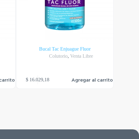
Bucal Tac Enjuague Fluor
Colutorio
,
Venta Libre
carrito
Agregar al carrito
$
16.029,18
$
7.85