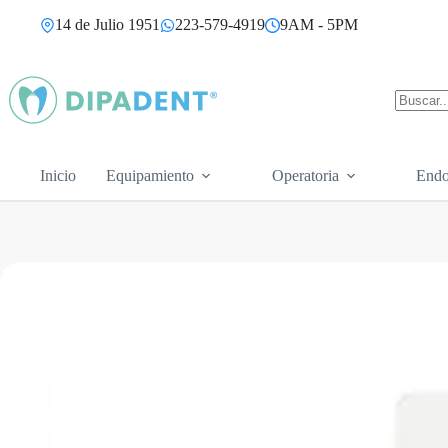
Saltar
14 de Julio 1951
223-579-4919
9AM - 5PM
al
contenido
Sin
resultad
Inicio
Equipamiento
Operatoria
Endo