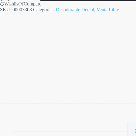
alineadores
Wishlist
Compare
cantidad
SKU:
00003308
Categorías:
Desodorante Dental
,
Venta Libre