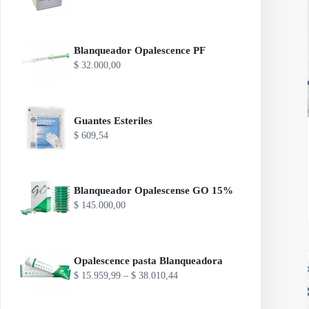
Blanqueador Opalescence PF
$
32.000,00
Guantes Esteriles
$
609,54
Blanqueador Opalescense GO 15%
$
145.000,00
Opalescence pasta Blanqueadora
A
R
$
15.959,99
–
$
38.010,44
a
n
g