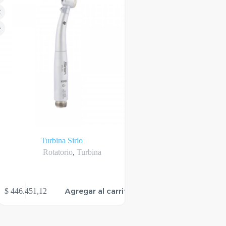
Turbina Sirio
Rotatorio
,
Turbina
Agregar al carrito
$
446.451,12