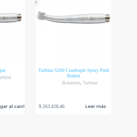
que
Turbina S200 Cuadruple Spray Push
Button
urbina
Rotatorio
,
Turbina
gar al carrito
Leer más
$
263.428,46