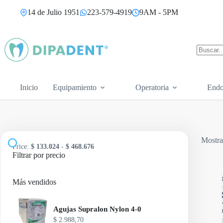
Saltar
14 de Julio 1951
223-579-4919
9AM - 5PM
al
contenido
Sin
resultad
Inicio
Equipamiento
Operatoria
Endo
Mostra
Price:
$ 133.024
-
$ 468.676
Filtrar por precio
A
Más vendidos
Agujas Supralon Nylon 4-0
$
2.988,70