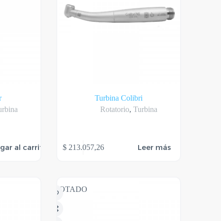
r
Turbina Colibri
urbina
Rotatorio
,
Turbina
gar al carrito
Leer más
$
213.057,26
AGOTADO