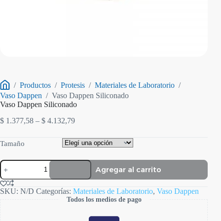
/
Productos
/
Protesis
/
Materiales de Laboratorio
/
Inicio
Vaso Dappen
/
Vaso Dappen Siliconado
Vaso Dappen Siliconado
Rango
$
1.377,58
–
$
4.132,79
de
precios:
Tamaño
desde
$ 1.377,58
Vaso
hasta
Agregar al carrito
Dappen
$ 4.132,79
Siliconado
cantidad
SKU:
N/D
Categorías:
Materiales de Laboratorio
,
Vaso Dappen
Todos los medios de pago