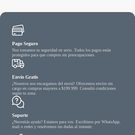
ueden
puede
egir
elegir
n
en
la
gina
págin
l
del
oducto
produ
Pago Seguro
Nos tomamos tu seguridad en serio. Todos los pagos están
protegidos para que compres sin preocupaciones.
Envío Gratis
¡Nosotros nos encargamos del envió! Ofrecemos envíos sin
cargo en compras mayores a $199.999. Consultá condiciones
según tu zona.
Soporte
¿Necesitás ayuda? Estamos para vos. Escribinos por WhatsApp,
mail o redes y resolvemos tus dudas al instante.