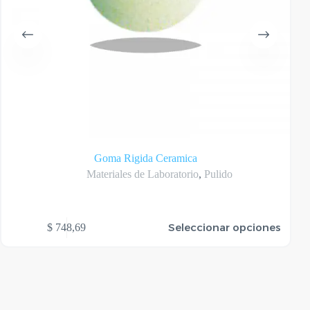
Goma Rigida Ceramica
Materiales de Laboratorio
,
Pulido
te
Este
Seleccionar opciones
$
748,69
oducto
produ
ene
tiene
rias
varias
riantes.
varian
as
Las
ciones
opcio
se