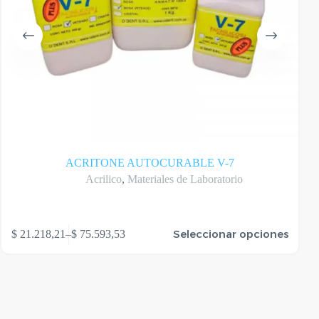
ACRITONE AUTOCURABLE V-7
Acrilico
,
Materiales de Laboratorio
te
Este
Seleccionar opciones
$
21.218,21
–
$
75.593,53
oducto
produ
Rango
ene
tiene
de
rias
varias
precios:
riantes.
varian
desde
as
Las
$ 21.218,21
ciones
opcio
hasta
se
$ 75.593,53