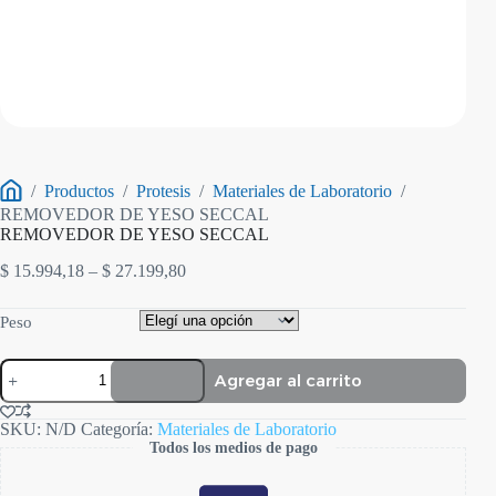
/
Productos
/
Protesis
/
Materiales de Laboratorio
/
Inicio
REMOVEDOR DE YESO SECCAL
REMOVEDOR DE YESO SECCAL
Rango
$
15.994,18
–
$
27.199,80
de
precios:
Peso
desde
$ 15.994,18
REMOVEDOR
hasta
Agregar al carrito
DE
$ 27.199,80
YESO
SECCAL
SKU:
N/D
Categoría:
Materiales de Laboratorio
cantidad
Todos los medios de pago