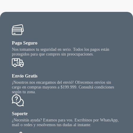
ueden
puede
egir
elegir
n
en
la
gina
págin
l
del
oducto
produ
Pago Seguro
Nos tomamos tu seguridad en serio. Todos los pagos están
protegidos para que compres sin preocupaciones.
Envío Gratis
¡Nosotros nos encargamos del envió! Ofrecemos envíos sin
cargo en compras mayores a $199.999. Consultá condiciones
según tu zona.
Soporte
¿Necesitás ayuda? Estamos para vos. Escribinos por WhatsApp,
mail o redes y resolvemos tus dudas al instante.