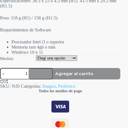
Especificaciones: 38.5 x 25 x 4.5 mm (H1) 43.5 mm x 29.2 mm
(H1.5)
Peso: 118 g (H1) / 158 g (H1.5)
Requerimientos de Software
Procesador Intel i3 o superior
Memoria ram 4gb o más
Windows 10 u 11
Medida
Radiovisiografo
Agregar al carrito
I-
SENSOR
cantidad
SKU:
N/D
Categorías:
Imagen
,
Periferico
Todos los medios de pago