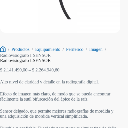
/
Productos
/
Equipamiento
/
Periferico
/
Imagen
/
Inicio
Radiovisiografo I-SENSOR
Radiovisiografo I-SENSOR
Rango
$
2.141.490,00
–
$
2.264.940,60
de
precios:
Alto nivel de claridad y detalle en la radiografía digital.
desde
$ 2.141.490,00
Efecto de imagen más claro, de modo que se pueda encontrar
hasta
fácilmente la sutil bifurcación del ápice de la raíz.
$ 2.264.940,60
Sensor delgado, que permite mejores radiografías de mordida y
una adquisición de mordida vertical simplificada.