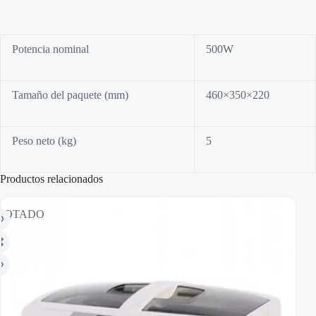
Potencia nominal
500W
Tamaño del paquete (mm)
460×350×220
Peso neto (kg)
5
Productos relacionados
GOTADO