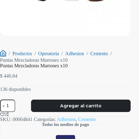
/
Productos
/
Operatoria
/
Adhesion
/
Cemento
/
Inicio
Puntas Mezcladoras Marrones x10
Puntas Mezcladoras Marrones x10
$
440,84
136 disponibles
Puntas
Agregar al carrito
Mezcladoras
Marrones
x10
SKU:
00004841
Categorías:
Adhesion
,
Cemento
cantidad
Todos los medios de pago