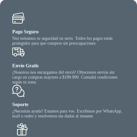
n
gina
l
oducto
Pago Seguro
Nos tomamos tu seguridad en serio. Todos los pagos están
protegidos para que compres sin preocupaciones.
Envío Gratis
¡Nosotros nos encargamos del envió! Ofrecemos envíos sin
cargo en compras mayores a $199.999. Consultá condiciones
según tu zona.
Soporte
¿Necesitás ayuda? Estamos para vos. Escribinos por WhatsApp,
mail o redes y resolvemos tus dudas al instante.