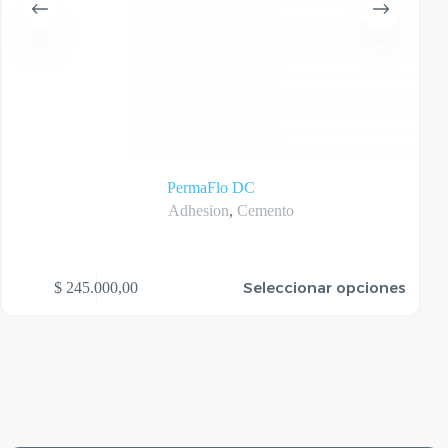
PermaFlo DC
Adhesion
,
Cemento
te
Seleccionar opciones
$
245.000,00
oducto
ene
rias
riantes.
as
ciones
ueden
egir