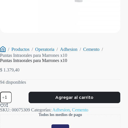
/
Productos
/
Operatoria
/
Adhesion
/
Cemento
/
Inicio
Puntas Intraorales para Marrones x10
Puntas Intraorales para Marrones x10
$
1.379,40
94 disponibles
Puntas
Agregar al carrito
Intraorales
para
Marrones
SKU:
00075309
Categorías:
Adhesion
,
Cemento
x10
Todos los medios de pago
cantidad