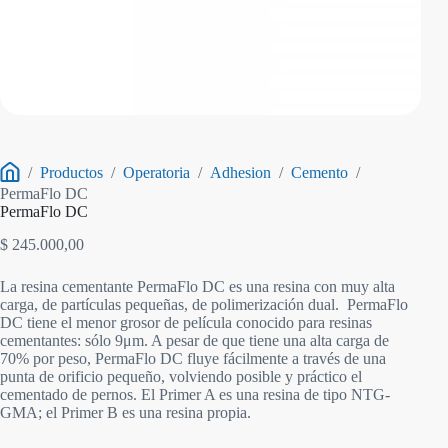
/
Productos
/
Operatoria
/
Adhesion
/
Cemento
/
Inicio
PermaFlo DC
PermaFlo DC
$
245.000,00
La resina cementante PermaFlo DC es una resina con muy alta
carga, de partículas pequeñas, de polimerización dual. PermaFlo
DC tiene el menor grosor de película conocido para resinas
cementantes: sólo 9μm. A pesar de que tiene una alta carga de
70% por peso, PermaFlo DC fluye fácilmente a través de una
punta de orificio pequeño, volviendo posible y práctico el
cementado de pernos. El Primer A es una resina de tipo NTG-
GMA; el Primer B es una resina propia.