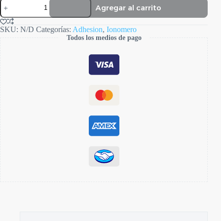
Maxxion
Agregar al carrito
R
cantidad
SKU:
N/D
Categorías:
Adhesion
,
Ionomero
Todos los medios de pago