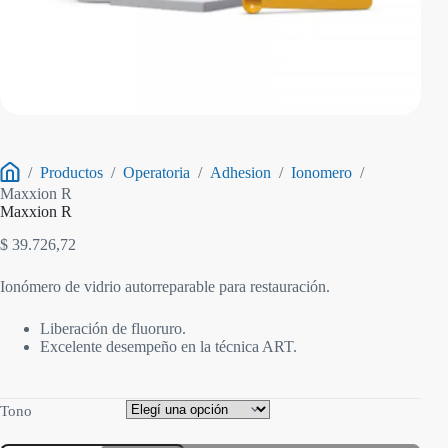
/
Productos
/
Operatoria
/
Adhesion
/
Ionomero
/
Inicio
Maxxion R
Maxxion R
$
39.726,72
Ionómero de vidrio autorreparable para restauración.
Liberación de fluoruro.
Excelente desempeño en la técnica ART.
Tono