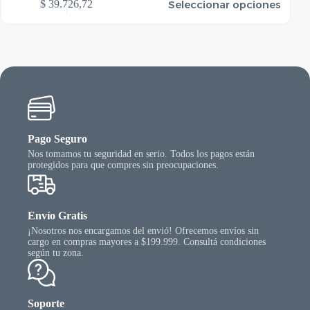
Seleccionar opciones
$
39.726,72
oducto
produ
ene
tiene
rias
varias
riantes.
varian
as
Las
ciones
opcio
se
ueden
puede
egir
elegir
n
en
la
Pago Seguro
gina
págin
Nos tomamos tu seguridad en serio. Todos los pagos están
l
del
protegidos para que compres sin preocupaciones.
oducto
produ
Envío Gratis
¡Nosotros nos encargamos del envió! Ofrecemos envíos sin
cargo en compras mayores a $199.999. Consultá condiciones
según tu zona.
Soporte