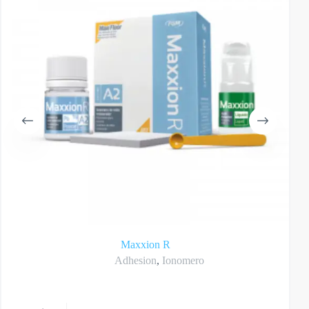
Maxxion R
Adhesion
,
Ionomero
te
Este