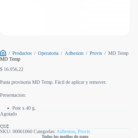
/
Productos
/
Operatoria
/
Adhesion
/
Provis
/
MD Temp
Inicio
MD Temp
$
16.056,22
Pasta provisoria MD Temp. Fácil de aplicar y remover.
Presentacion:
Pote x 40 g.
Agotado
SKU:
00001060
Categorías:
Adhesion
,
Provis
Todos los medios de pago