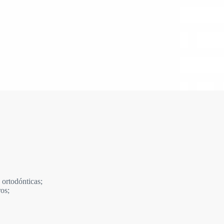
 ortodónticas;
ros;