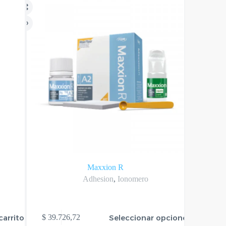
Maxxion R
Adhesion
,
Ionomero
Este
carrito
Seleccionar opciones
$
39.726,72
$
24.80
producto