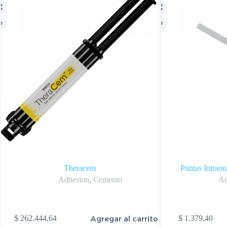
Theracem
Puntas Intraor
Adhesion
,
Cemento
Ad
Agregar al carrito
$
262.444,64
$
1.379,40