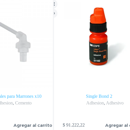
ales para Marrones x10
Single Bond 2
hesion
,
Cemento
Adhesion
,
Adhesivo
Agregar al carrito
Agregar al 
$
91.222,22