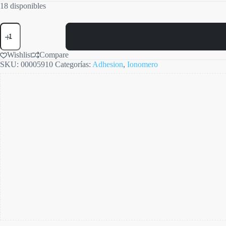
18 disponibles
Maxxion
C
cantidad
Wishlist
Compare
SKU:
00005910
Categorías:
Adhesion
,
Ionomero