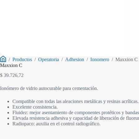
/
Productos
/
Operatoria
/
Adhesion
/
Ionomero
/
Maxxion C
Inicio
Maxxion C
$
39.726,72
Ionómero de vidrio autocurable para cementación.
Compatible con todas las aleaciones metálicas y resinas acrílicas.
Excelente consistencia.
Fluidez: mejor asentamiento de componentes protéticos y bandas
Elevada resistencia adhesiva y capacidad de liberación de fluoru
Radiopaco: auxilia en el control radiográfico.