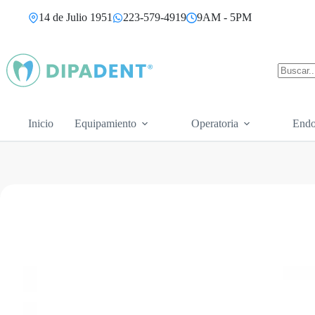
Saltar
14 de Julio 1951
223-579-4919
9AM - 5PM
al
contenido
Sin
resultad
Inicio
Equipamiento
Operatoria
Endo