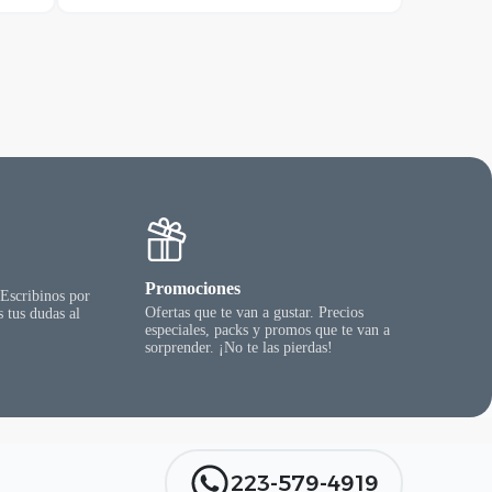
tiene
varias
variantes.
Las
opciones
se
pueden
elegir
en
la
página
del
producto
Promociones
 Escribinos por
Ofertas que te van a gustar. Precios
 tus dudas al
especiales, packs y promos que te van a
sorprender. ¡No te las pierdas!
223-579-4919