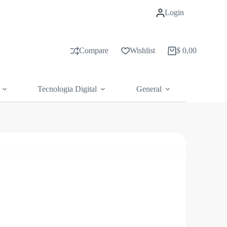
Login
Compare
Wishlist
$
0,00
Carrito
de
compras
Tecnologia Digital
General