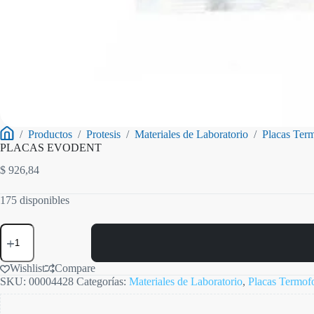
/
Productos
/
Protesis
/
Materiales de Laboratorio
/
Placas Ter
Inicio
PLACAS EVODENT
$
926,84
175 disponibles
PLACAS
EVODENT
cantidad
Wishlist
Compare
SKU:
00004428
Categorías:
Materiales de Laboratorio
,
Placas Termo