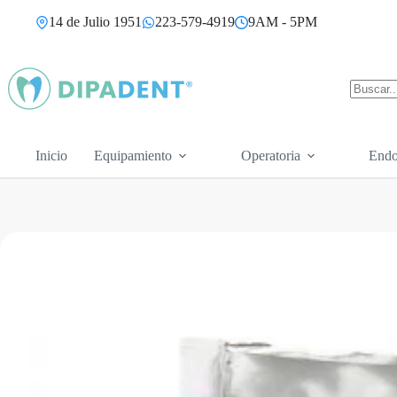
Saltar
14 de Julio 1951
223-579-4919
9AM - 5PM
al
contenido
Sin
resultad
Inicio
Equipamiento
Operatoria
Endo