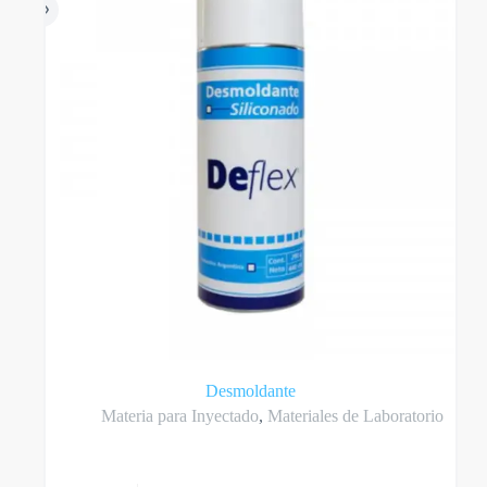
en
la
página
del
producto
Desmoldante
Materia para Inyectado
,
Materiales de Laboratorio