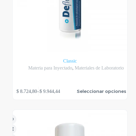
Classic
Materia para Inyectado
,
Materiales de Laboratorio
Este
Seleccionar opciones
$
8.724,80
–
$
9.944,44
producto
Rango
tiene
de
varias
precios:
variantes.
desde
Las
$ 8.724,80
opciones
hasta
se
$ 9.944,44
pueden
elegir