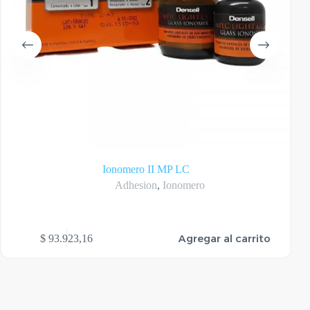
Ionomero II MP LC
Adhesion
,
Ionomero
Agregar al carrito
$
93.923,16