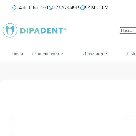
Saltar
14 de Julio 1951
223-579-4919
9AM - 5PM
al
contenido
Sin
resultad
Inicio
Equipamiento
Operatoria
Endo