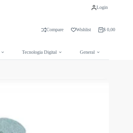
Login
Compare
Wishlist
$
0,00
Carrito
de
compras
Tecnologia Digital
General