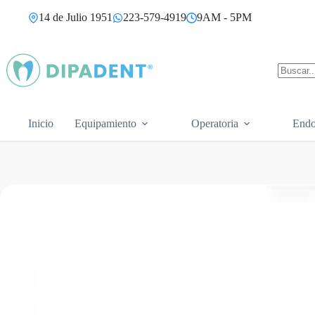
Saltar
14 de Julio 1951
223-579-4919
9AM - 5PM
al
contenido
Sin
resultad
Inicio
Equipamiento
Operatoria
Endo