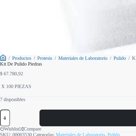
/
Productos
/
Protesis
/
Materiales de Laboratorio
/
Pulido
/
K
Inicio
Kit De Pulido Piedras
$
67.780,92
X 100 PIEZAS
7 disponibles
Kit
De
Pulido
Piedras
Wishlist
Compare
cantidad
SKU:
00003530
Categorías:
Materiales de Laboratorio
,
Pulido