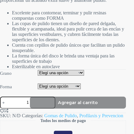
proporcionar un acabado extra suave y altamente pulido.
Excelente para contornear, terminar y pulir resinas
compuestas como FORMA
Las copas de pulido tienen un diseño de pared delgada,
flexible y acampanada, ideal para pulir cerca de las encías y
las superficies vestibulares, y cubren fácilmente todas las
superficies de los dientes.
Cuenta con cepillos de pulido únicos que facilitan un pulido
insuperable.
La forma única del disco le brinda una ventaja para las
superficies de trabajo
Esterilizable en autoclave
Grano
Forma
Jiffy
Agregar al carrito
Pulidor
de
Composite
SKU:
N/D
Categorías:
Gomas de Pulido
,
Profilaxis y Prevencion
cantidad
Todos los medios de pago