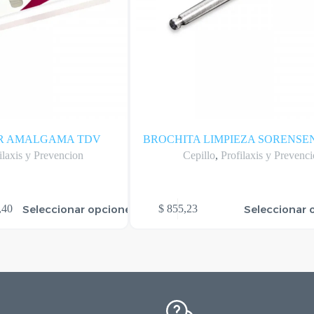
IR AMALGAMA TDV
BROCHITA LIMPIEZA SORENSE
ilaxis y Prevencion
Cepillo
,
Profilaxis y Prevenc
Este
Seleccionar opciones
Seleccionar 
,40
$
855,23
producto
tiene
varias
variantes.
Las
20
opciones
se
40
pueden
elegir