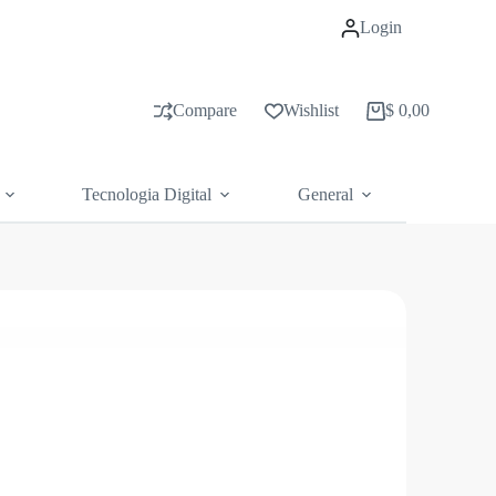
Login
Compare
Wishlist
$
0,00
Carrito
de
compras
Tecnologia Digital
General