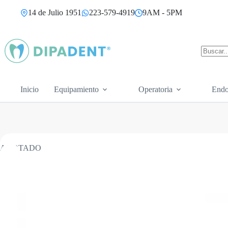
Saltar
14 de Julio 1951
223-579-4919
9AM - 5PM
al
contenido
Sin
resultad
Inicio
Equipamiento
Operatoria
Endo
AGOTADO