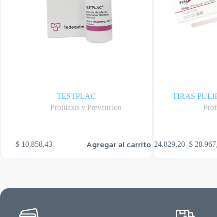
TESTPLAC
TIRAS PUL
Profilaxis y Prevencion
Prof
Este
Agregar al carrito
$
10.858,43
$
24.829,20
–
$
28.967
producto
Rango
tiene
de
varias
precios:
variantes.
desde
Las
$ 24.829,
opciones
hasta
se
$ 28.967,
pueden
elegir