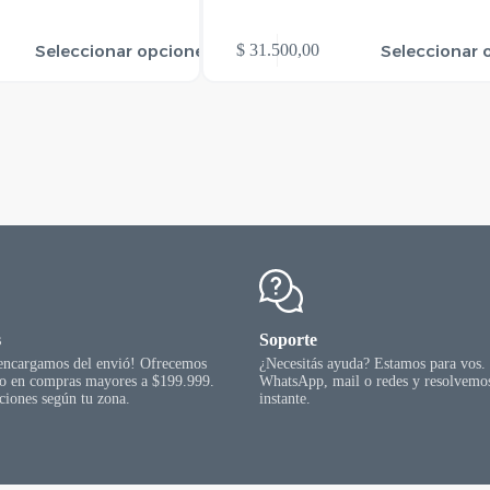
Este
Seleccionar opciones
Seleccionar 
$
31.500,00
producto
tiene
varias
variantes.
Las
opciones
se
pueden
elegir
en
la
página
del
producto
s
Soporte
 encargamos del envió! Ofrecemos
¿Necesitás ayuda? Estamos para vos.
go en compras mayores a $199.999.
WhatsApp, mail o redes y resolvemos
ciones según tu zona.
instante.