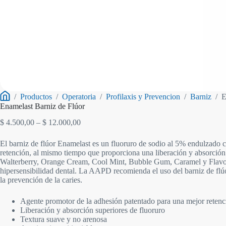
/
Productos
/
Operatoria
/
Profilaxis y Prevencion
/
Barniz
/
E
Inicio
Enamelast Barniz de Flúor
Rango
$
4.500,00
–
$
12.000,00
de
precios:
El barniz de flúor Enamelast es un fluoruro de sodio al 5% endulzado c
desde
retención, al mismo tiempo que proporciona una liberación y absorción 
$ 4.500,00
Walterberry, Orange Cream, Cool Mint, Bubble Gum, Caramel y Flavor-F
hasta
hipersensibilidad dental. La AAPD recomienda el uso del barniz de flú
$ 12.000,00
la prevención de la caries.
Agente promotor de la adhesión patentado para una mejor retenc
Liberación y absorción superiores de fluoruro
Textura suave y no arenosa