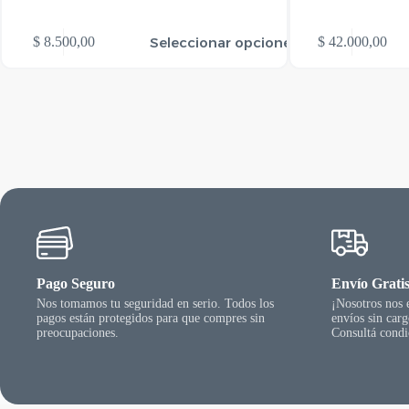
te
Este
Seleccionar opciones
$
8.500,00
$
42.000,00
oducto
producto
ene
tiene
rias
varias
riantes.
variantes.
as
Las
ciones
opciones
se
ueden
pueden
egir
elegir
n
en
la
gina
página
l
del
oducto
producto
Pago Seguro
Envío Grati
Nos tomamos tu seguridad en serio. Todos los
¡Nosotros nos
pagos están protegidos para que compres sin
envíos sin car
preocupaciones.
Consultá condi