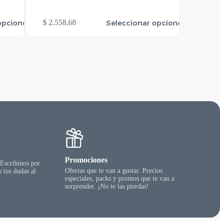
Este
opciones
Seleccionar opciones
$
2.558,68
$
41.02
producto
tiene
varias
variantes.
Las
opciones
se
pueden
elegir
en
la
página
del
producto
Promociones
 Escribinos por
Ofertas que te van a gustar. Precios
 tus dudas al
especiales, packs y promos que te van a
sorprender. ¡No te las pierdas!