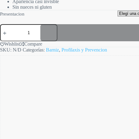
Apariencia casi invisble
Sin nueces ni gluten
Presentacion
Enamelast
Barniz
de
Flúor
Wishlist
Compare
cantidad
SKU:
N/D
Categorías:
Barniz
,
Profilaxis y Prevencion