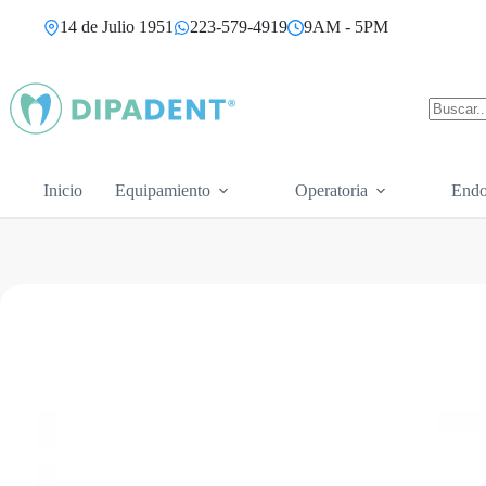
Saltar
14 de Julio 1951
223-579-4919
9AM - 5PM
al
contenido
Sin
resultad
Inicio
Equipamiento
Operatoria
Endo