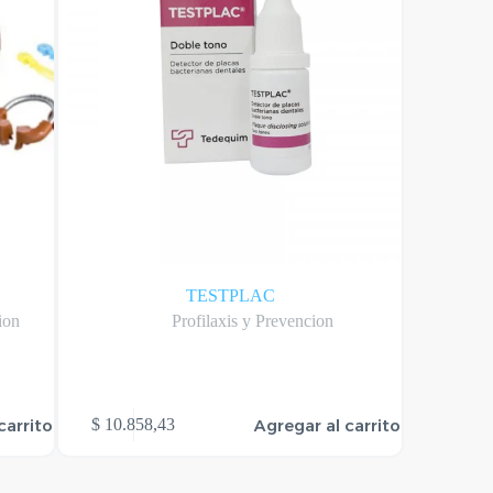
TESTPLAC
ion
Profilaxis y Prevencion
Goma
Este
carrito
Agregar al carrito
$
10.858,43
$
50.00
producto
tiene
varias
variantes.