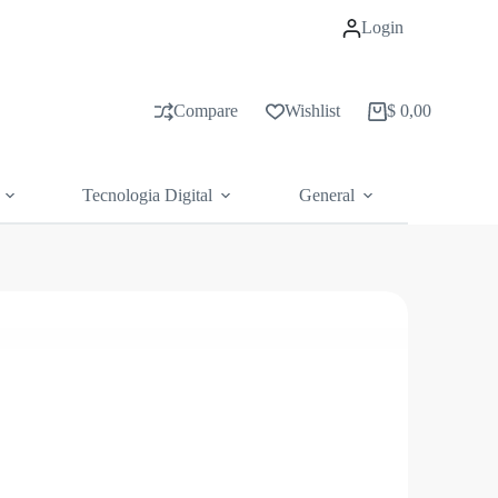
Login
Compare
Wishlist
$
0,00
Carrito
de
compras
Tecnologia Digital
General