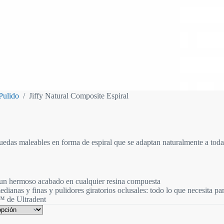
Pulido
/
Jiffy Natural Composite Espiral
edas maleables en forma de espiral que se adaptan naturalmente a todas
 un hermoso acabado en cualquier resina compuesta
ianas y finas y pulidores giratorios oclusales: todo lo que necesita par
™ de Ultradent