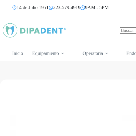
Saltar
14 de Julio 1951
223-579-4919
9AM - 5PM
al
contenido
Sin
resultad
Inicio
Equipamiento
Operatoria
Endo