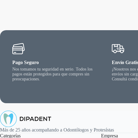
Las
$ 9.490,2
opciones
hasta
se
$ 11.283,
pueden
elegir
en
la
página
del
producto
Pago Seguro
Envío Grati
Nos tomamos tu seguridad en serio. Todos los
¡Nosotros nos
pagos están protegidos para que compres sin
envíos sin car
preocupaciones.
Consultá condi
Más de 25 años acompañando a Odontólogos y Protesístas
Categorías
Empresa