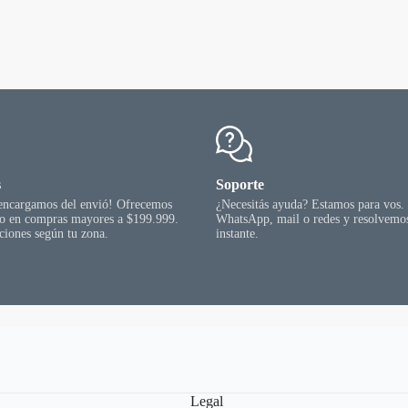
7
49
s
Soporte
 encargamos del envió! Ofrecemos
¿Necesitás ayuda? Estamos para vos.
go en compras mayores a $199.999.
WhatsApp, mail o redes y resolvemos
ciones según tu zona.
instante.
Legal