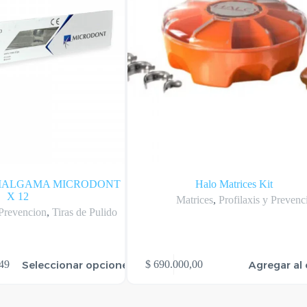
AMALGAMA MICRODONT
Halo Matrices Kit
X 12
Matrices
,
Profilaxis y Prevenc
 Prevencion
,
Tiras de Pulido
Seleccionar opciones
Agregar al 
49
$
690.000,00