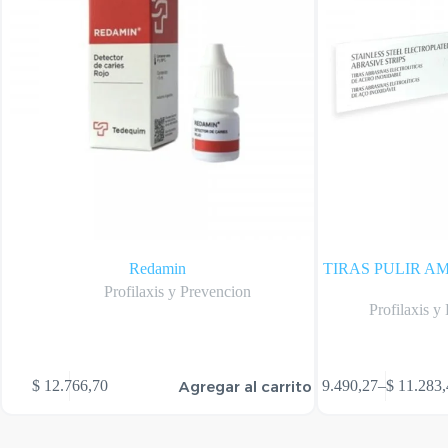
Redamin
TIRAS PULIR 
Profilaxis y Prevencion
Profilaxis y
Este
Agregar al carrito
$
12.766,70
$
9.490,27
–
$
11.283,
producto
Rango
tiene
de
varias
precios:
variantes.
desde