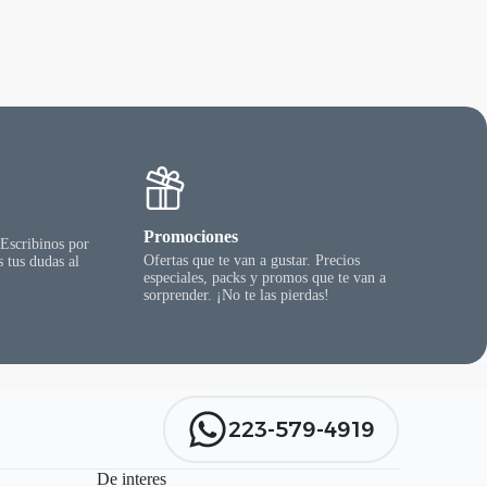
Las
opciones
se
pueden
elegir
en
la
página
del
producto
Promociones
 Escribinos por
Ofertas que te van a gustar. Precios
 tus dudas al
especiales, packs y promos que te van a
sorprender. ¡No te las pierdas!
223-579-4919
De interes