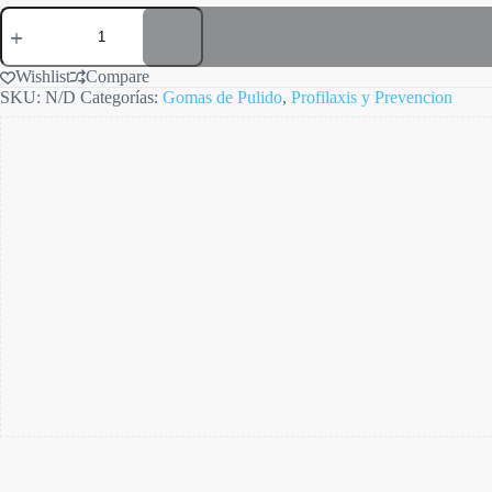
Jiffy
Natural
Composite
Espiral
Wishlist
Compare
cantidad
SKU:
N/D
Categorías:
Gomas de Pulido
,
Profilaxis y Prevencion