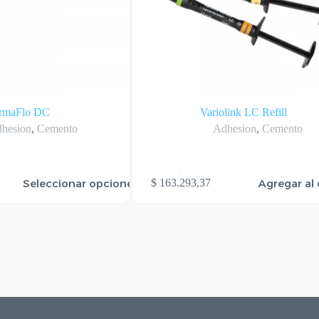
rmaFlo DC
Variolink LC Refill
hesion
,
Cemento
Adhesion
,
Cemento
Seleccionar opciones
Agregar al 
$
163.293,37