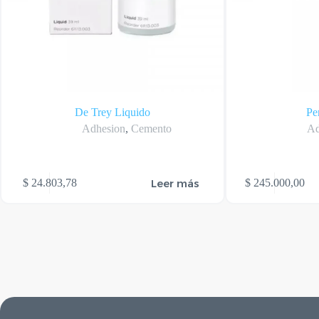
De Trey Liquido
Pe
Adhesion
,
Cemento
Ad
Este
Leer más
$
24.803,78
$
245.000,00
producto
tiene
varias
variantes.
Las
opciones
se
pueden
elegir
en
la