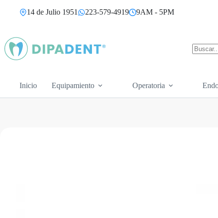
Saltar
14 de Julio 1951
223-579-4919
9AM - 5PM
al
contenido
Sin
resultad
Inicio
Equipamiento
Operatoria
Endo