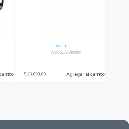
Silano
Punt
Acido
,
Adhesion
carrito
Agregar al carrito
$
23.000,00
$
440