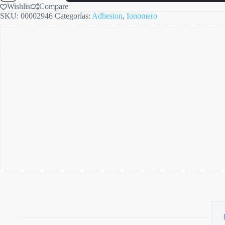
cantidad
Wishlist
Compare
SKU:
00002946
Categorías:
Adhesion
,
Ionomero