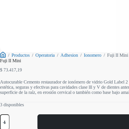
/
Productos
/
Operatoria
/
Adhesion
/
Ionomero
/
Fuji II Mini
Inicio
Fuji II Mini
$
73.417,19
Autocurable Cemento restaurador de ionómero de vidrio Gold Label 2 e
estética, seguras y efectivas para cavidades clase lll y V de dientes an
superficie de la raíz, en erosión cervical o también como base bajo a
3 disponibles
Fuji
II
Mini