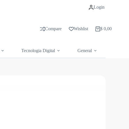
Login
Compare
Wishlist
$
0,00
Carrito
de
compras
Tecnologia Digital
General