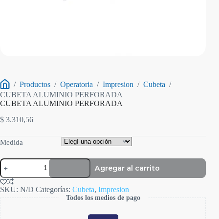
/
Productos
/
Operatoria
/
Impresion
/
Cubeta
/
Inicio
CUBETA ALUMINIO PERFORADA
CUBETA ALUMINIO PERFORADA
$
3.310,56
Medida
CUBETA
Agregar al carrito
ALUMINIO
PERFORADA
cantidad
SKU:
N/D
Categorías:
Cubeta
,
Impresion
Todos los medios de pago