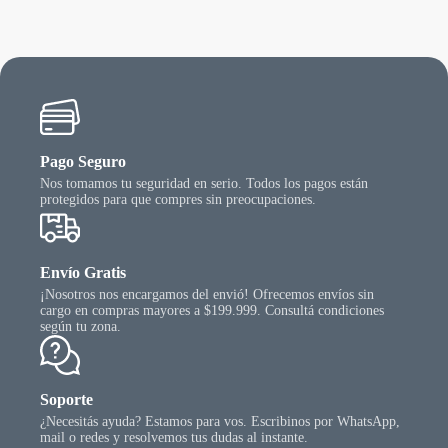
se
ueden
puede
egir
elegir
n
en
la
gina
págin
l
del
oducto
produ
Pago Seguro
Nos tomamos tu seguridad en serio. Todos los pagos están
protegidos para que compres sin preocupaciones.
Envío Gratis
¡Nosotros nos encargamos del envió! Ofrecemos envíos sin
cargo en compras mayores a $199.999. Consultá condiciones
según tu zona.
Soporte
¿Necesitás ayuda? Estamos para vos. Escribinos por WhatsApp,
mail o redes y resolvemos tus dudas al instante.