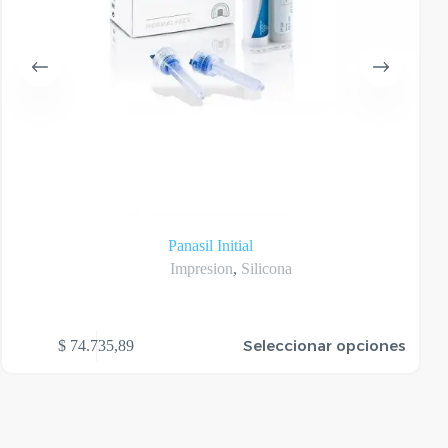
Panasil Initial
Impresion
,
Silicona
te
Este
Seleccionar opciones
$
74.735,89
oducto
produ
ene
tiene
rias
varias
riantes.
varian
as
Las
ciones
opcio