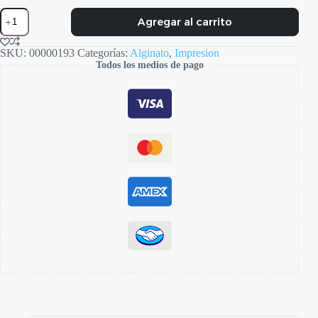
Alginato
Agregar al carrito
C.A.
37
cantidad
SKU:
00000193
Categorías:
Alginato
,
Impresion
Todos los medios de pago