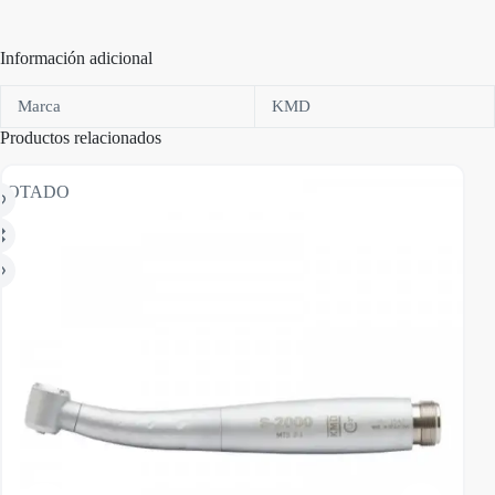
Información adicional
Marca
KMD
Productos relacionados
GOTADO
AGO