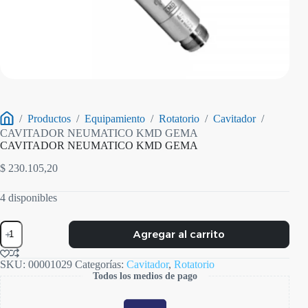
/
Productos
/
Equipamiento
/
Rotatorio
/
Cavitador
/
Inicio
CAVITADOR NEUMATICO KMD GEMA
CAVITADOR NEUMATICO KMD GEMA
$
230.105,20
4 disponibles
CAVITADOR
Agregar al carrito
NEUMATICO
KMD
GEMA
SKU:
00001029
Categorías:
Cavitador
,
Rotatorio
cantidad
Todos los medios de pago