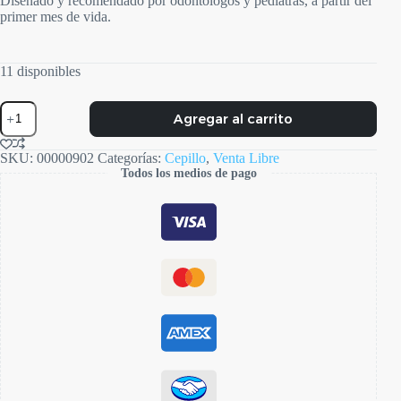
Diseñado y recomendado por odontólogos y pediatras, a partir del
primer mes de vida.
11 disponibles
Baby
Agregar al carrito
dedal
Mafalda
cantidad
SKU:
00000902
Categorías:
Cepillo
,
Venta Libre
Todos los medios de pago