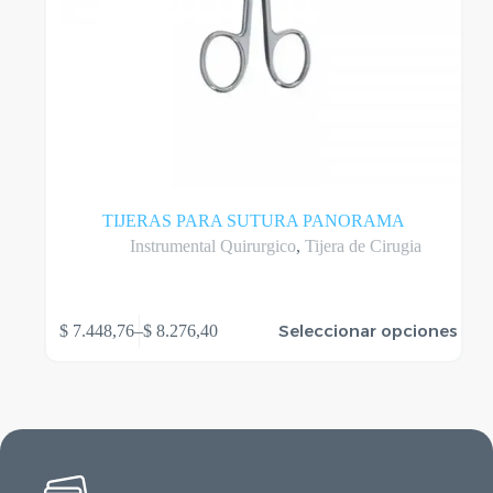
TIJERAS PARA SUTURA PANORAMA
Instrumental Quirurgico
,
Tijera de Cirugia
Este
Seleccionar opciones
$
7.448,76
–
$
8.276,40
producto
Rango
tiene
de
varias
precios:
variantes.
desde
Las
$ 7.448,76
opciones
hasta
se
$ 8.276,40
pueden
elegir