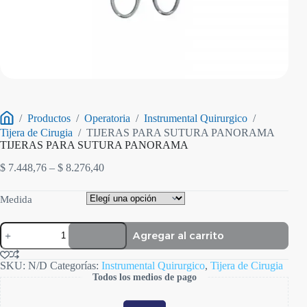
/
Productos
/
Operatoria
/
Instrumental Quirurgico
/
Inicio
Tijera de Cirugia
/
TIJERAS PARA SUTURA PANORAMA
TIJERAS PARA SUTURA PANORAMA
Rango
$
7.448,76
–
$
8.276,40
de
precios:
Medida
desde
$ 7.448,76
TIJERAS
hasta
Agregar al carrito
PARA
$ 8.276,40
SUTURA
PANORAMA
SKU:
N/D
Categorías:
Instrumental Quirurgico
,
Tijera de Cirugia
cantidad
Todos los medios de pago