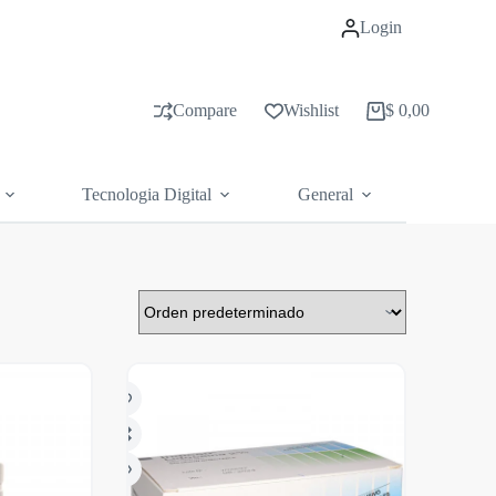
Login
Compare
Wishlist
$
0,00
Carrito
de
compras
Tecnologia Digital
General