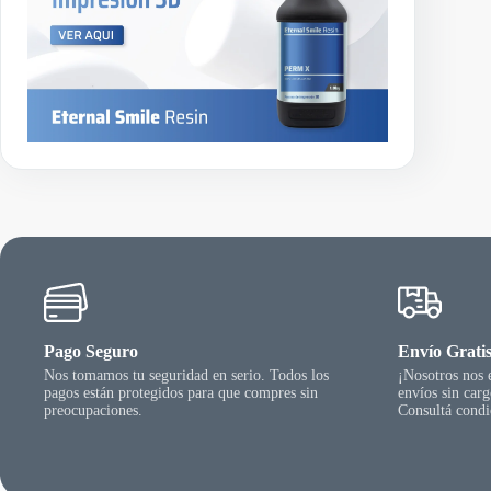
a
s
t
a
$
3
8
.
0
1
0
,
4
4
Pago Seguro
Envío Grati
Nos tomamos tu seguridad en serio. Todos los
¡Nosotros nos
pagos están protegidos para que compres sin
envíos sin car
preocupaciones.
Consultá condi