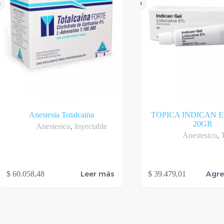
gina
l
oducto
Anestesia Totalcaina
TOPICA INDICAN E
20GR
Anestesico
,
Inyectable
Anestesico
,
Leer más
Agre
$
60.058,48
$
39.479,01