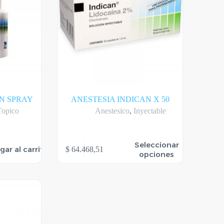
AN SPRAY
ANESTESIA INDICAN X 50
Topico
Anestesico
,
Inyectable
Este
Seleccionar
gar al carrito
$
64.468,51
producto
opciones
tiene
varias
variantes.
Las
opciones
se
pueden
elegir