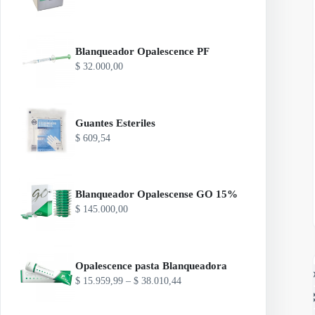
Blanqueador Opalescence PF
$
32.000,00
Guantes Esteriles
$
609,54
Blanqueador Opalescense GO 15%
Es
$
145.000,00
pr
ti
va
va
La
Opalescence pasta Blanqueadora
A
op
R
$
15.959,99
–
$
38.010,44
se
a
pu
n
ele
g