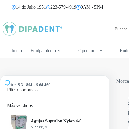
Saltar
14 de Julio 1951
223-579-4919
9AM - 5PM
al
contenido
Sin
resultad
Inicio
Equipamiento
Operatoria
Endo
Mostra
Price:
$ 31.804
-
$ 64.469
Filtrar por precio
Más vendidos
Agujas Supralon Nylon 4-0
$
2.988,70