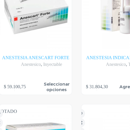
ANESTESIA ANESCART FORTE
ANESTESIA INDIC
Anestesico
,
Inyectable
Anestesico
,
te
Seleccionar
Agre
$
59.100,75
$
31.804,30
oducto
opciones
ene
rias
riantes.
s
GOTADO
ciones
eden
gir