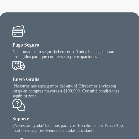
ueden
egir
n
gina
l
oducto
Pago Seguro
Nos tomamos tu seguridad en serio. Todos los pagos están
protegidos para que compres sin preocupaciones.
Envío Gratis
¡Nosotros nos encargamos del envió! Ofrecemos envíos sin
cargo en compras mayores a $199.999. Consultá condiciones
según tu zona.
Soporte
¿Necesitás ayuda? Estamos para vos. Escribinos por WhatsApp,
mail o redes y resolvemos tus dudas al instante.