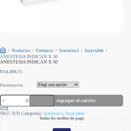
/
Productos
/
Farmacia
/
Anestesico
/
Inyectable
/
Inicio
ANESTESIA INDICAN X 50
ANESTESIA INDICAN X 50
$
64.468,51
Presentacion
ANESTESIA
Agregar al carrito
INDICAN
X
50
SKU:
N/D
Categorías:
Anestesico
,
Inyectable
cantidad
Todos los medios de pago