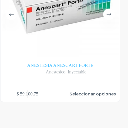
ANESTESIA ANESCART FORTE
Anestesico
,
Inyectable
te
Seleccionar opciones
$
59.100,75
oducto
ene
rias
riantes.
as
ciones