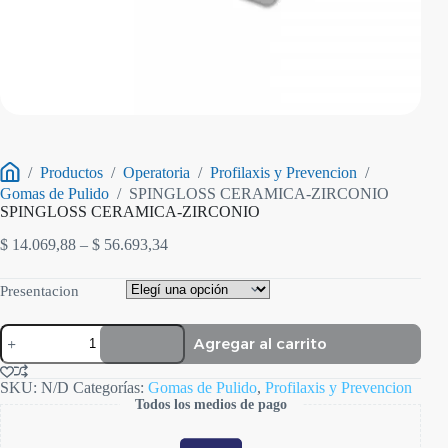
/
Productos
/
Operatoria
/
Profilaxis y Prevencion
/
Inicio
Gomas de Pulido
/
SPINGLOSS CERAMICA-ZIRCONIO
SPINGLOSS CERAMICA-ZIRCONIO
Rango
$
14.069,88
–
$
56.693,34
de
precios:
Presentacion
desde
$ 14.069,88
SPINGLOSS
hasta
Agregar al carrito
CERAMICA-
$ 56.693,34
ZIRCONIO
cantidad
SKU:
N/D
Categorías:
Gomas de Pulido
,
Profilaxis y Prevencion
Todos los medios de pago