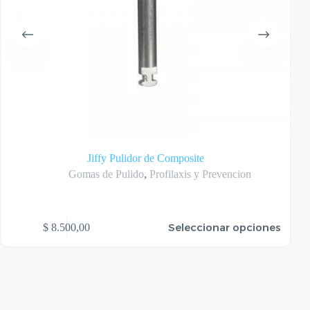
Jiffy Pulidor de Composite
Gomas de Pulido
,
Profilaxis y Prevencion
te
Este
Seleccionar opciones
$
8.500,00
oducto
produ
ene
tiene
rias
varias
riantes.
varian
as
Las
ciones
opcio
se