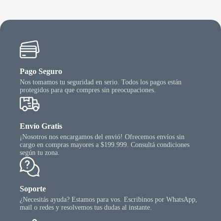
ueden
puede
egir
elegir
n
en
la
gina
págin
l
del
oducto
produ
Pago Seguro
Nos tomamos tu seguridad en serio. Todos los pagos están
protegidos para que compres sin preocupaciones.
Envío Gratis
¡Nosotros nos encargamos del envió! Ofrecemos envíos sin
cargo en compras mayores a $199.999. Consultá condiciones
según tu zona.
Soporte
¿Necesitás ayuda? Estamos para vos. Escribinos por WhatsApp,
mail o redes y resolvemos tus dudas al instante.