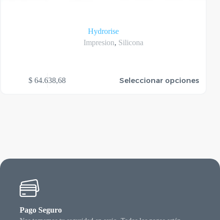
Hydrorise
Impresion
,
Silicona
te
Seleccionar opciones
$
64.638,68
oducto
ene
rias
riantes.
as
ciones
ueden
egir
n
gina
l
oducto
Pago Seguro