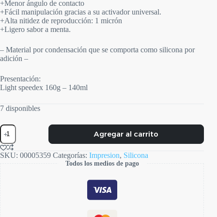
+Menor ángulo de contacto
+Fácil manipulación gracias a su activador universal.
+Alta nitidez de reproducción: 1 micrón
+Ligero sabor a menta.
– Material por condensación que se comporta como silicona por
adición –
Presentación:
Light speedex 160g – 140ml
7 disponibles
Speedex
Agregar al carrito
Fluida
cantidad
SKU:
00005359
Categorías:
Impresion
,
Silicona
Todos los medios de pago