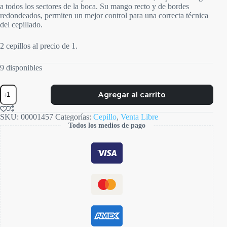
a todos los sectores de la boca. Su mango recto y de bordes
redondeados, permiten un mejor control para una correcta técnica
del cepillado.
2 cepillos al precio de 1.
9 disponibles
Serie
Agregar al carrito
2
Soft
Promopack
SKU:
00001457
Categorías:
Cepillo
,
Venta Libre
2
Todos los medios de pago
X
1
cantidad