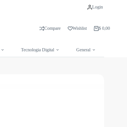
Login
Compare
Wishlist
$
0,00
Carrito
de
compras
Tecnologia Digital
General