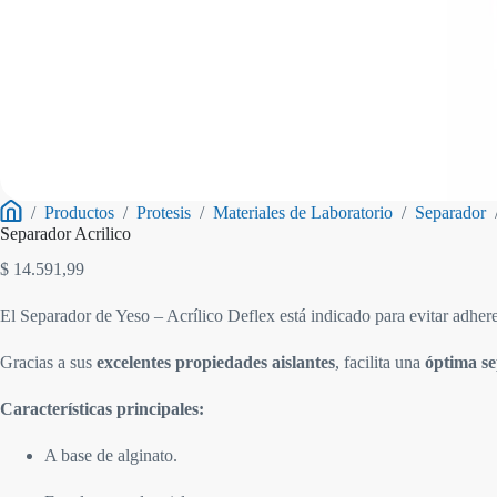
/
Productos
/
Protesis
/
Materiales de Laboratorio
/
Separador
Inicio
Separador Acrilico
$
14.591,99
El Separador de Yeso – Acrílico Deflex está indicado para evitar adher
Gracias a sus
excelentes propiedades aislantes
, facilita una
óptima s
Características principales:
A base de alginato.