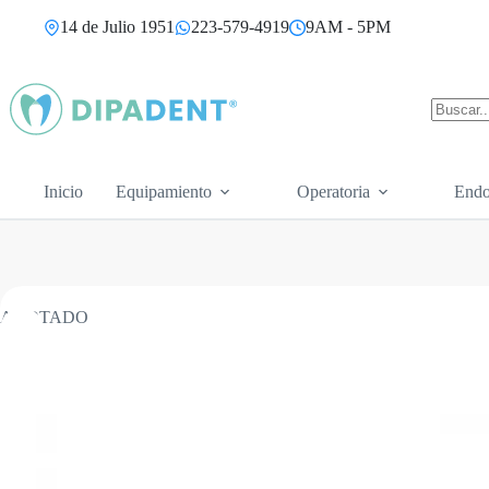
Saltar
14 de Julio 1951
223-579-4919
9AM - 5PM
al
contenido
Sin
resultad
Inicio
Equipamiento
Operatoria
Endo
AGOTADO