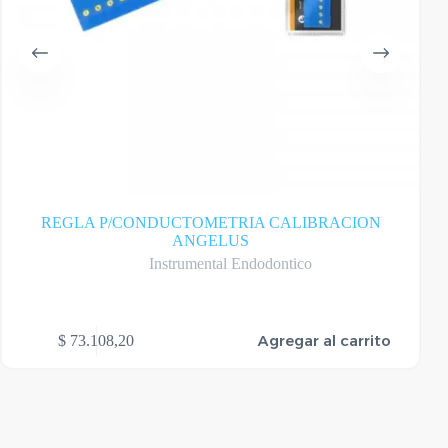
REGLA P/CONDUCTOMETRIA CALIBRACION
ANGELUS
Instrumental Endodontico
Este
Agregar al carrito
$
73.108,20
produ
tiene
varias
varian
Las
opcio