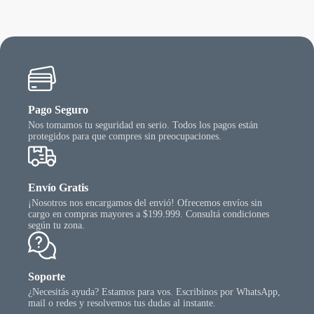
se
puede
elegir
en
la
págin
del
produ
Pago Seguro
Nos tomamos tu seguridad en serio. Todos los pagos están
protegidos para que compres sin preocupaciones.
Envío Gratis
¡Nosotros nos encargamos del envió! Ofrecemos envíos sin
cargo en compras mayores a $199.999. Consultá condiciones
según tu zona.
Soporte
¿Necesitás ayuda? Estamos para vos. Escribinos por WhatsApp,
mail o redes y resolvemos tus dudas al instante.