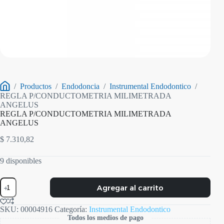
/
Productos
/
Endodoncia
/
Instrumental Endodontico
/
Inicio
REGLA P/CONDUCTOMETRIA MILIMETRADA
ANGELUS
REGLA P/CONDUCTOMETRIA MILIMETRADA
ANGELUS
$
7.310,82
9 disponibles
REGLA
Agregar al carrito
P/CONDUCTOMETRIA
MILIMETRADA
ANGELUS
SKU:
00004916
Categoría:
Instrumental Endodontico
cantidad
Todos los medios de pago