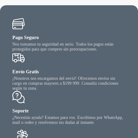
egir
elegir
n
en
la
gina
págin
l
del
oducto
produ
Pago Seguro
Nos tomamos tu seguridad en serio. Todos los pagos están
protegidos para que compres sin preocupaciones.
Envío Gratis
¡Nosotros nos encargamos del envió! Ofrecemos envíos sin
cargo en compras mayores a $199.999. Consultá condiciones
según tu zona.
Soporte
¿Necesitás ayuda? Estamos para vos. Escribinos por WhatsApp,
mail o redes y resolvemos tus dudas al instante.