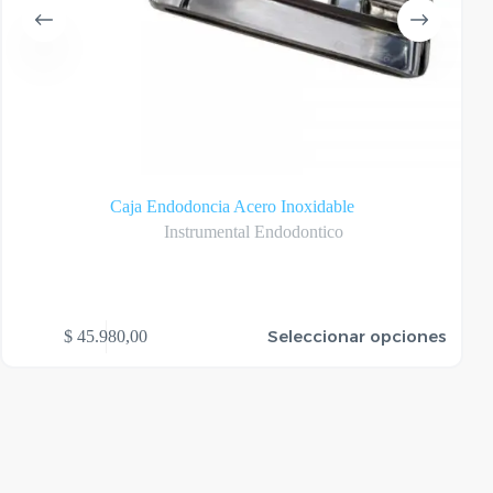
Caja Endodoncia Acero Inoxidable
Instrumental Endodontico
te
Este
Seleccionar opciones
$
45.980,00
oducto
produ
ene
tiene
rias
varias
riantes.
varian
as
Las
ciones
opcio
se
ueden
puede