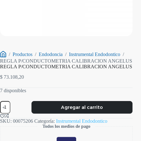
/
Productos
/
Endodoncia
/
Instrumental Endodontico
/
Inicio
REGLA P/CONDUCTOMETRIA CALIBRACION ANGELUS
REGLA P/CONDUCTOMETRIA CALIBRACION ANGELUS
$
73.108,20
7 disponibles
REGLA
Agregar al carrito
P/CONDUCTOMETRIA
CALIBRACION
ANGELUS
SKU:
00075206
Categoría:
Instrumental Endodontico
cantidad
Todos los medios de pago